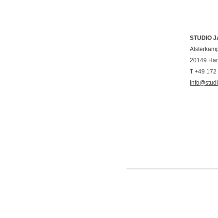
STUDIO 
Alsterkam
20149 Ha
T +49 172
info@stud