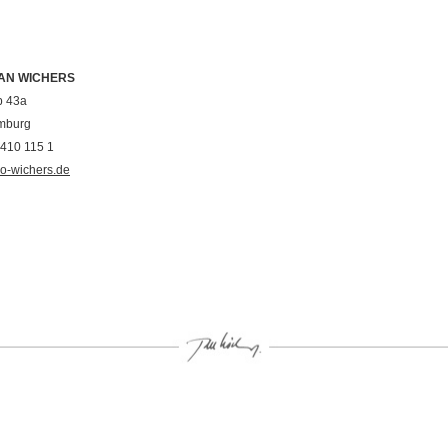
JAN WICHERS
p 43a
mburg
 410 115 1
io-wichers.de